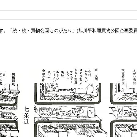
ます。「続・続・買物公園ものがたり」(旭川平和通買物公園企画委員