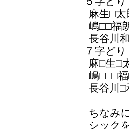
５字どり
麻生□太
嶋□□福
長谷川
７字どり
麻□生□
嶋□□□福
長谷川□
ちなみに
シック