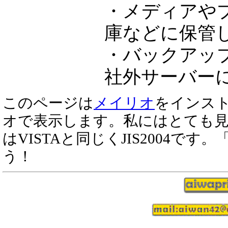
・メディアや
庫などに保管
・バックアッ
社外サーバー
このページは
メイリオ
をインス
オで表示します。私にはとても
はVISTAと同じくJIS2004で
う！