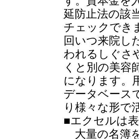
す。資本金を
延防止法の該
チェックでき
回いつ来院し
われるしぐさ
くと別の美容
になります。
データベース
り様々な形で
■エクセルは
大量の名簿を