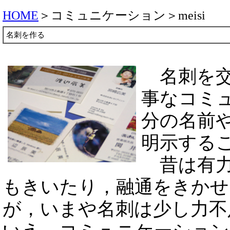
HOME
＞コミュニケーション＞meisi
名刺を作る
名刺を交
事なコミ
分の名前
明示する
昔は有力
もきいたり，融通をきかせ
が，いまや名刺は少し力不