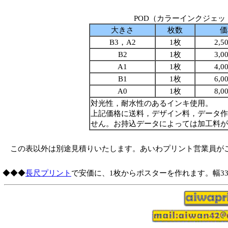
POD（カラーインクジェ
大きさ
枚数
価
B3，A2
1枚
2,5
B2
1枚
3,0
A1
1枚
4,0
B1
1枚
6,0
A0
1枚
8,0
対光性，耐水性のあるインキ使用。
上記価格に送料，デザイン料，データ作
せん。お持込データによっては加工料が
この表以外は別途見積りいたします。あいわプリント営業員が
◆◆◆
長尺プリント
で安価に、1枚からポスターを作れます。幅33