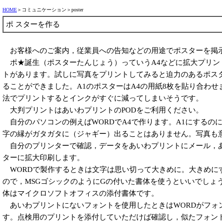
HOME
＞コミュニケーション＞poster
ポ スターを作る
お客様へのご案内，従業員への告知などの用途でポスターを掲
ポ★誕生（ポスターたんじょう）っていうA4などに拡大プリン
トがあります。試しに写真をプリントしてみると迫力のあるポス
ることができました。A1のポスターはA4の用紙8枚を貼り合わ
法でプリントするとインクがすぐに減ってしまいそうです。
大判プリントはあいわプリントのPODをご利用ください。
自分のパソコンの例えばWORDでA4で作ります。A1にするのに
字の縁がガタガタに（ジャギー）出ることはありません。写真も
自分のプリンターで確認，データをあいわプリントにメール，
ターに拡大印刷します。
WORDで製作するときは文字は思い切って大きめに。大きめに
ので，MSGゴシックのようにGの付いた書体を使うといいでしょ
体はマイクロソフトオフィスの添付書体です。
あいわプリントにないフォントを使用したときはWORDがフォ
す。点検用のプリントを添付していただけば確認し，似たフォン