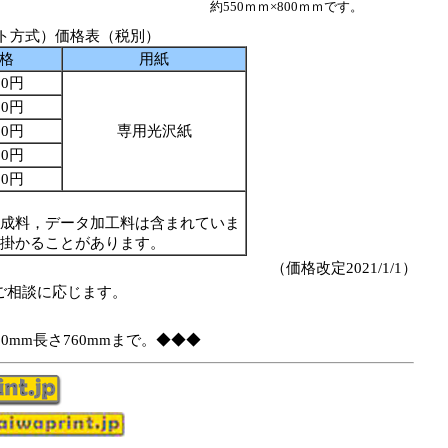
約550ｍｍ×800ｍｍです。
ット方式）価格表（税別）
格
用紙
00円
00円
00円
専用光沢紙
00円
00円
成料，データ加工料は含まれていま
掛かることがあります。
（価格改定2021/1/1）
ご相談に応じます。
0mm長さ760mmまで。◆◆◆