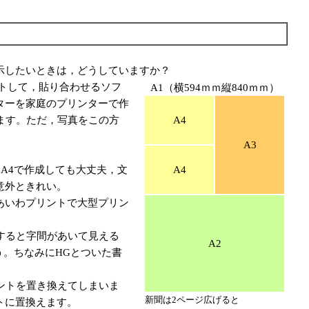
示したいときは，どうしていますか？
トして，貼り合わせるソフ
A1（横594ｍｍ縦840ｍｍ）
ターを家庭のプリンターで作
せます。ただ，写真をこの方
A4
A3
A4で作成しても大丈夫，文
A4
意外ときれい。
あいわプリントで大型プリン
すると字間があいて見える
A2
う。ちなみにHGとついた書
ントを置き換えてしまいま
新聞は2ページ広げると
トに置換えます。