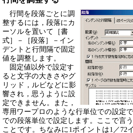
行間を段落ごとに調
整するには，段落にカ
ーソルを置いて［書
式］－［段落］－イン
デントと行間隔で固定
値を調整します。
固定値以外で設定す
ると文字の大きさやグ
リッド，ルビなどに影
響され，思うように設
定できません。また，
専用ワープロのような行単位での設定で
での段落単位で設定します。ここで言
ことです。ちなみに1ポイントは1／72イン