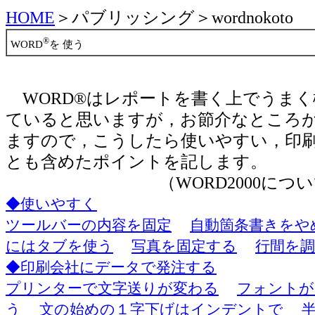
HOME
＞パブリッシング＞wordnokoto
®
WORD
を 使う
WORD®はレポートを書く上でうまく
ていると思いますが，お節介なところが
ますので，こうしたら使いやすい，印
とも含めたポイントを記します。
（WORD2000に
◆使いやすく
ツールバーの内容を固定
自動箇条書きをや
にはタブを使う
写真を固定する
行間を
◆印刷会社にデータで発注する
プリンターで文字送りが変わる
フォントが
う
文の始めの１字下げはインデントで