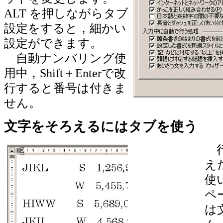
ALT を押しながらタブ
設定をすると，細かい
設定ができます。
自動ナンバリング使
用中，Shift＋Enterで改
行すると番号は付きま
せん。
文字をそろえるにはタブを使う
行
え
使
ペ
は