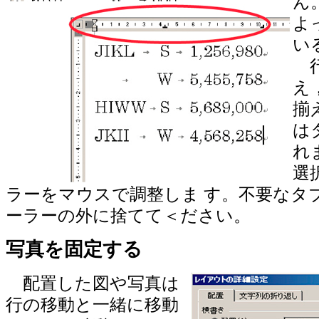
ん
よ
い
行
え
揃
は
れ
選
ラーをマウスで調整しま す。不要なタ
ーラーの外に捨てて＜ださい。
写真を固定する
配置した図や写真は
行の移動と一緒に移動