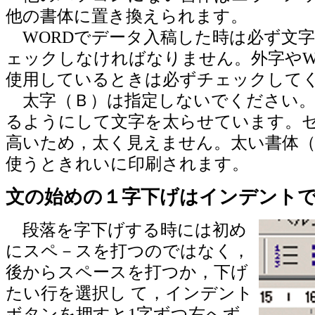
他の書体に置き換えられます。
WORDでデータ入稿した時は必ず文
ェックしなければなりません。外字やW
使用しているときは必ずチェックしてく
太字（Ｂ）は指定しないでください。
るようにして文字を太らせています。
高いため，太く見えません。太い書体（H
使うときれいに印刷されます。
文の始めの１字下げはインデント
段落を字下げする時には初め
にスペ－スを打つのではなく，
後からスペースを打つか，下げ
たい行を選択し て，インデント
ボタンを押すと1字ずつ右へず